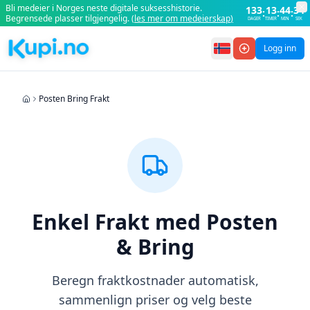
Hopp til hovedinnhold
Hopp til navigasjon
Hopp til søk
Hopp til bunntekst
Bli medeier i Norges neste digitale suksesshistorie.
133
13
44
34
:
:
:
Begrensede plasser tilgjengelig.
(
les mer om medeierskap
)
DAGER
TIMER
MIN
SEK
Logg inn
Posten Bring Frakt
Enkel Frakt med Posten
& Bring
Beregn fraktkostnader automatisk,
sammenlign priser og velg beste