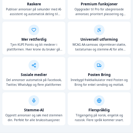
Raskere
Premium funksjoner
Publiser annonser på sekunder med AI-
Oppgrader til Pro for ubegrensede
assistent og automatisk deling til
annonser, prioritert plassering og
sosiale medier.
avansert analyse.
Mer rettferdig
Universell utforming
Tjen KUPI Points og bli medeier i
WCAG AA-samsvar, skjermleser-støtte,
plattformen. Hver krone du bruker går
tastaturnav og stemme-AI for alle
til din andel.
brukere.
Sosiale medier
Posten Bring
Del annonser automatisk på Facebook,
Innebygd fraktkalkulator med Posten og
Twitter, WhatsApp og flere plattformer.
Bring for enkel sending og mottak.
Stemme-AI
Flerspråklig
Opprett annonser og søk med stemmen
Tilgjengelig på norsk, engelsk og
din. Perfekt for alle brukssituasjoner.
russisk. Flere språk kommer snart.