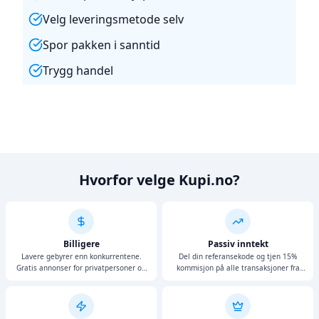
Velg leveringsmetode selv
Spor pakken i sanntid
Trygg handel
Hvorfor velge Kupi.no?
Billigere
Passiv inntekt
Lavere gebyrer enn konkurrentene.
Del din referansekode og tjen 15%
Gratis annonser for privatpersoner og
kommisjon på alle transaksjoner fra
bedrifter.
personer du henviser.